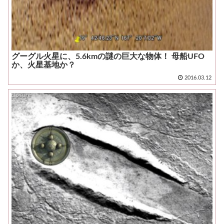
グーグル火星に、5.6kmの謎の巨大な物体！ 母船UFO
か、火星基地か？
2016.03.12