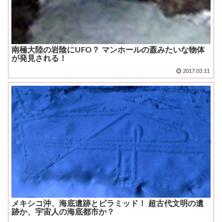
南極大陸の岩陰にUFO？ マンホールの蓋みたいな物体
が発見される！
2017.03.11
メキシコ沖、海底遺跡とピラミッド！ 超古代文明の遺
跡か、宇宙人の海底都市か？