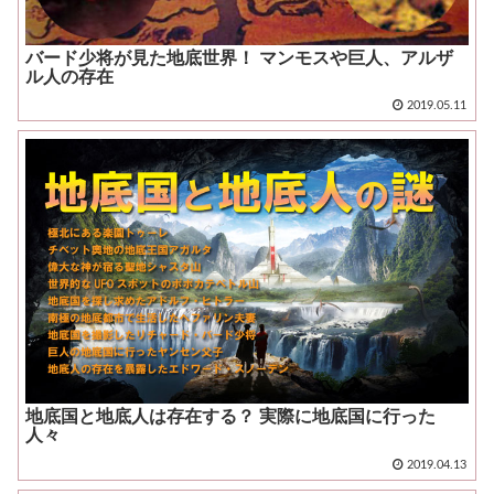
バード少将が見た地底世界！ マンモスや巨人、アルザ
ル人の存在
2019.05.11
地底国と地底人は存在する？ 実際に地底国に行った
人々
2019.04.13