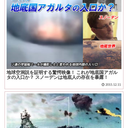
地球空洞説を証明する驚愕映像！ これが地底国アガル
タの入口か？ スノーデンは地底人の存在を暴露！
2015.12.11