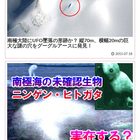
南極大陸にUFO墜落の形跡か？ 縦70m、横幅20mの巨
大な謎の穴をグーグルアースに発見！
2015.07.18