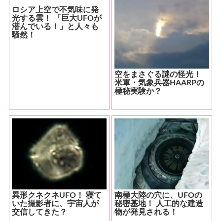
ロシア上空で不気味に発
光する雲！ 「巨大UFOが
潜んでいる！」と人々も
騒然！
空をまさぐる謎の怪光！
米軍・気象兵器HAARPの
極秘実験か？
異形クネクネUFO！ 寝て
南極大陸の穴に、UFOの
いた撮影者に、宇宙人が
秘密基地！ 人工的な建造
交信してきた？
物が発見される！