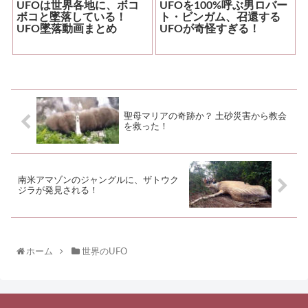
UFOは世界各地に、ボコ
UFOを100%呼ぶ男ロバー
ボコと墜落している！
ト・ビンガム、召還する
UFO墜落動画まとめ
UFOが奇怪すぎる！
聖母マリアの奇跡か？ 土砂災害から教会
を救った！
南米アマゾンのジャングルに、ザトウク
ジラが発見される！
ホーム
世界のUFO