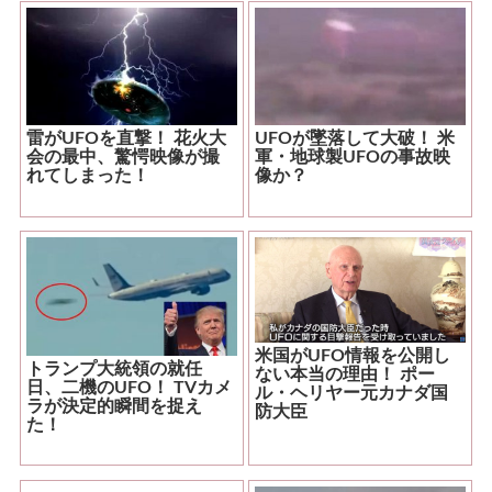
雷がUFOを直撃！ 花火大
UFOが墜落して大破！ 米
会の最中、驚愕映像が撮
軍・地球製UFOの事故映
れてしまった！
像か？
米国がUFO情報を公開し
トランプ大統領の就任
ない本当の理由！ ポー
日、二機のUFO！ TVカメ
ル・ヘリヤー元カナダ国
ラが決定的瞬間を捉え
防大臣
た！