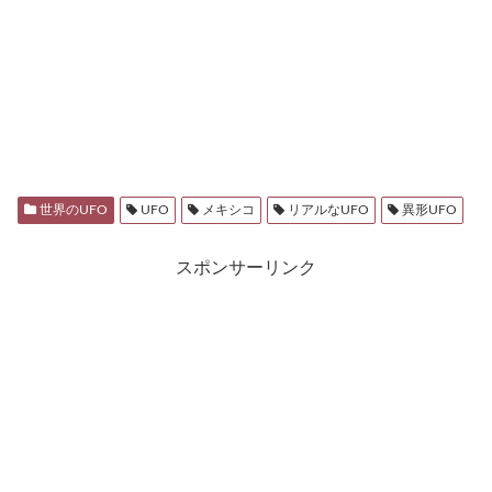
世界のUFO
UFO
メキシコ
リアルなUFO
異形UFO
スポンサーリンク