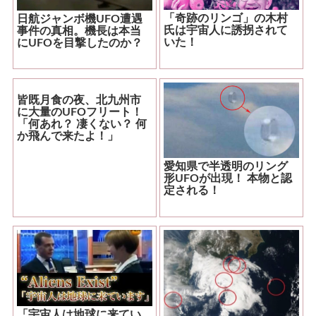
「奇跡のリンゴ」の木村
日航ジャンボ機UFO遭遇
氏は宇宙人に誘拐されて
事件の真相。機長は本当
いた！
にUFOを目撃したのか？
皆既月食の夜、北九州市
に大量のUFOフリート！
「何あれ？ 凄くない？ 何
か飛んで来たよ！」
愛知県で半透明のリング
形UFOが出現！ 本物と認
定される！
「宇宙人は地球に来てい