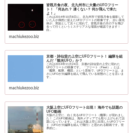
皆既月食の夜、北九州市に大量のUFOフリー
ト！ 「何あれ？ 凄くない？ 何か飛んで来た
よ！」
これは2014年10月8日に、北九州市で皆既月食を撮影して
いた人が偶然に捉えたUFOフリートの映像です。 白い発光
体が、突如として次々に現れて、皆既月食の月の下を飛び
去って行くというミステリアスな場面が確認できます！
白...
machiukezoo.biz
京都・詩仙堂の上空にUFOフリート！ 編隊を組
んだ「観光UFO」か？
これは2014年11月24日、京都の詩仙堂の上空に現れた
UFOフリートの映像です。 「フリート（Fleet）」とは、
「艦隊、船隊、機団」という意味で、UFOフリートは、ま
さにUFOが大編隊を組んで飛んでいる状態のことを言いま
す...
machiukezoo.biz
大阪上空にUFOフリート出現！ 海外でも話題の
UFO動画
大阪の上空に、白く光るUFOフリート（艦隊）が現れまし
た！ このUFO動画は、海外メディアでも取り上げられて話
題になっています。 これは大阪上空に出現したUFOフリー
ト（UFOが大編隊を組んで飛行）と思われる動画です。世
界的に...