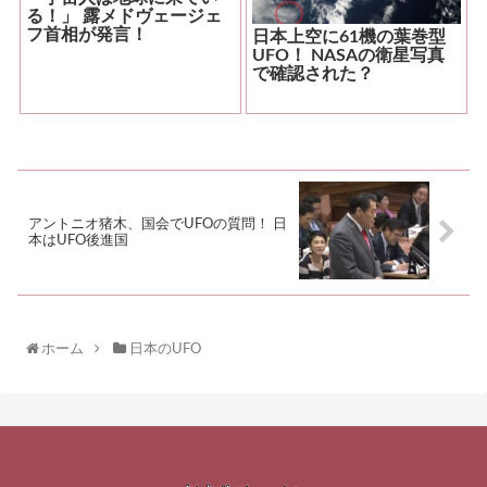
る！」 露メドヴェージェ
フ首相が発言！
日本上空に61機の葉巻型
UFO！ NASAの衛星写真
で確認された？
アントニオ猪木、国会でUFOの質問！ 日
本はUFO後進国
ホーム
日本のUFO