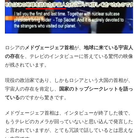
ロシアの
メドヴェージェフ首相
が、
地球に来ている宇宙人
の存在
を、テレビのインタビューに答えている驚愕の映像
が残されています。
現役の政治家であり、しかもロシアという大国の首相が、
宇宙人の存在を肯定し、
国家のトップシークレットを語っ
ている
のですから驚きです。
メドヴェージェフ首相は、インタビューが終了した後で、
もうテレビのカメラが回っていないと思い込んで発言した
と言われていますが、とても冗談で話しているとは思えな