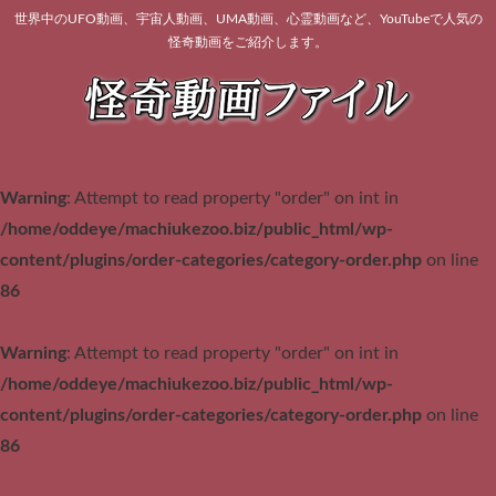
世界中のUFO動画、宇宙人動画、UMA動画、心霊動画など、YouTubeで人気の
怪奇動画をご紹介します。
Warning
: Attempt to read property "order" on int in
/home/oddeye/machiukezoo.biz/public_html/wp-
content/plugins/order-categories/category-order.php
on line
86
Warning
: Attempt to read property "order" on int in
/home/oddeye/machiukezoo.biz/public_html/wp-
content/plugins/order-categories/category-order.php
on line
86