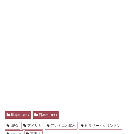
世界のUFO
日本のUFO
UFO
アメリカ
アントニオ猪木
ヒラリー・クリントン