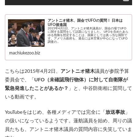
アントニオ猪木、国会でUFOの質問！ 日本は
UFO後進国
2015年4月1日、アントニオ猪木議員が、国会の場でUFO
に関する質問をして話題になりました。 UFOを含めたあら
ゆる危険を想定することは、国家としては真っ当な国防で
す。アメリカ政府も、過去には米空軍が中心になってUFO
調査の...
machiukezoo.biz
こちらは2015年4月2日、
アントニオ猪木
議員が参院予算
委員会で、「
UFO（未確認飛行物体）に対して自衛隊が
緊急発進したことがあるか？
」と、中谷防衛相に質問して
いる動画です。
YouTubeをはじめ、各種メディアでは完全に「
放送事故
」
の扱いになっているようです。蓮舫議員を始め、周りの議
員たちも、アントニオ猪木議員の質問内容に失笑していま