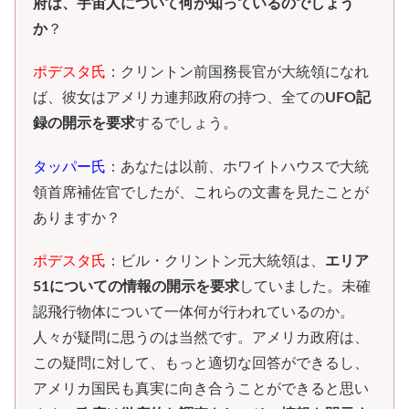
府は、宇宙人について何か知っているのでしょう
か
？
ポデスタ氏
：クリントン前国務長官が大統領になれ
ば、彼女はアメリカ連邦政府の持つ、全ての
UFO記
録の開示を要求
するでしょう。
タッパー氏
：あなたは以前、ホワイトハウスで大統
領首席補佐官でしたが、これらの文書を見たことが
ありますか？
ポデスタ氏
：ビル・クリントン元大統領は、
エリア
51についての情報の開示を要求
していました。未確
認飛行物体について一体何が行われているのか。
人々が疑問に思うのは当然です。アメリカ政府は、
この疑問に対して、もっと適切な回答ができるし、
アメリカ国民も真実に向き合うことができると思い