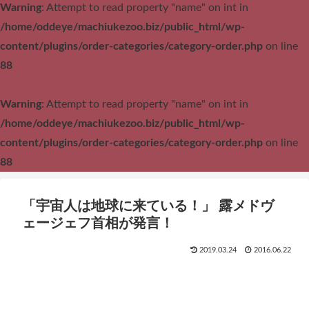
Warning
: Attempt to read property "name" on int in
/home/oddeye/machiukezoo.biz/public_html/wp-
content/plugins/order-categories/category-order.php
on line
88
Warning
: Attempt to read property "name" on int in
/home/oddeye/machiukezoo.biz/public_html/wp-
content/plugins/order-categories/category-order.php
on line
88
「宇宙人は地球に来ている！」 露メドヴ
ェージェフ首相が発言！
2019.03.24
2016.06.22