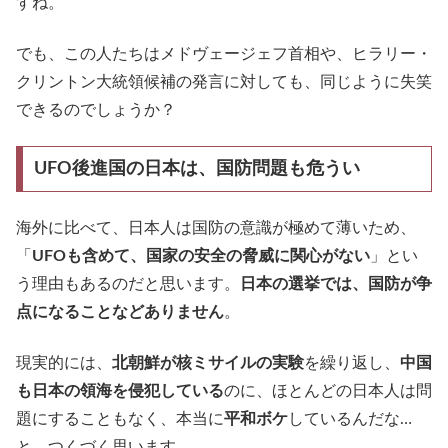
すね。
でも、この人たちはメドヴェージェフ首相や、ヒラリー・
クリントン大統領候補の発言に対しても、同じように失笑
できるのでしょうか？
UFO後進国の日本は、国防問題も危うい
海外に比べて、日本人は国防の意識が極めて薄いため、
「
UFOも含めて、国家の安全の脅威に関心がない
」とい
う理由もあるのだと思います。
日本の選挙では、国防が争
点になることなどありません
。
現実的には、
北朝鮮が核ミサイルの実験
を繰り返し、
中国
も日本の領海を侵犯している
のに、ほとんどの日本人は問
題にすることもなく、本当に
平和ボケ
しているんだな…
と、つくづく思います。