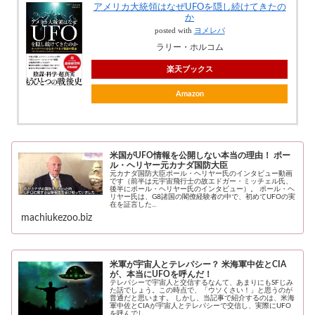
アメリカ大統領はなぜUFOを隠し続けてきたの
か
posted with
ヨメレバ
ラリー・ホルコム
楽天ブックス
Amazon
米国がUFO情報を公開しない本当の理由！ ポー
ル・ヘリヤー元カナダ国防大臣
元カナダ国防大臣ポール・ヘリヤー氏のインタビュー動画
です（前半は元宇宙飛行士の故エドガー・ミッチェル氏、
後半にポール・ヘリヤー氏のインタビュー）。 ポール・ヘ
リヤー氏は、G8諸国の閣僚経験者の中で、初めてUFOの実
在を証言した...
machiukezoo.biz
米軍が宇宙人とテレパシー？ 米海軍中佐とCIA
が、本当にUFOを呼んだ！
テレパシーで宇宙人と交信するなんて、あまりにもSFじみ
た話でしょう。この時点で、「ウソくさい！」と思うのが
普通だと思います。 しかし、当記事で紹介するのは、米海
軍中佐とCIAが宇宙人とテレパシーで交信し、実際にUFO
を呼んでし...