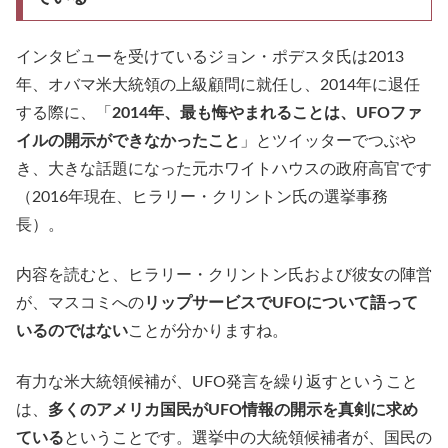
インタビューを受けているジョン・ポデスタ氏は2013
年、オバマ米大統領の上級顧問に就任し、2014年に退任
する際に、「
2014年、最も悔やまれることは、UFOファ
イルの開示ができなかったこと
」とツイッターでつぶや
き、大きな話題になった元ホワイトハウスの政府高官です
（2016年現在、ヒラリー・クリントン氏の選挙事務
長）。
内容を読むと、ヒラリー・クリントン氏および彼女の陣営
が、マスコミへの
リップサービスでUFOについて語って
いるのではない
ことが分かりますね。
有力な米大統領候補が、UFO発言を繰り返すということ
は、
多くのアメリカ国民がUFO情報の開示を真剣に求め
ている
ということです。選挙中の大統領候補者が、国民の