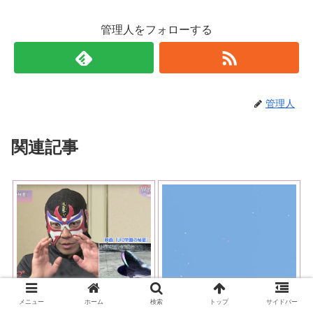
管理人をフォローする
管理人
関連記事
ザ・グレート・サスケ イ
京都・詩仙堂の上空に
メニュー
ホーム
検索
トップ
サイドバー
ンタビュー 「宇宙人は存
UFOフリート！ 編隊を組