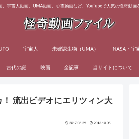
画、宇宙人動画、UMA動画、心霊動画など、YouTubeで人気の怪奇動
UFO
宇宙人
未確認生物（UMA）
NASA・宇
古代の謎
映画
全記事
当サイトについて
カ！ 流出ビデオにエリツィン大
2017.06.29
2016.10.05