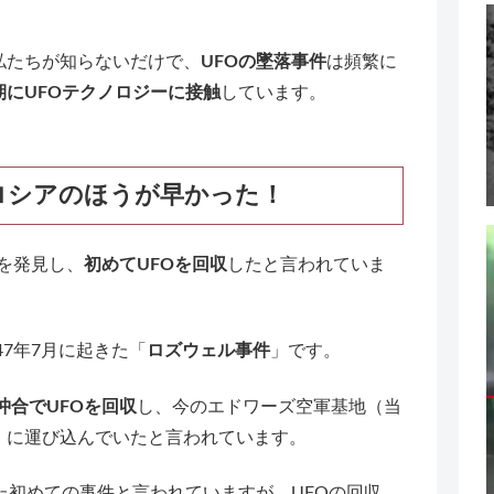
私たちが知らないだけで、
UFOの墜落事件
は頻繁に
期にUFOテクノロジーに接触
しています。
ロシアのほうが早かった！
Oを発見し、
初めてUFOを回収
したと言われていま
47年7月に起きた「
ロズウェル事件
」です。
沖合でUFOを回収
し、今のエドワーズ空軍基地（当
）に運び込んでいたと言われています。
た初めての事件と言われていますが、UFOの回収