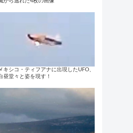
滅から逃れた4枚の画像
メキシコ・ティフアナに出現したUFO、
白昼堂々と姿を現す！