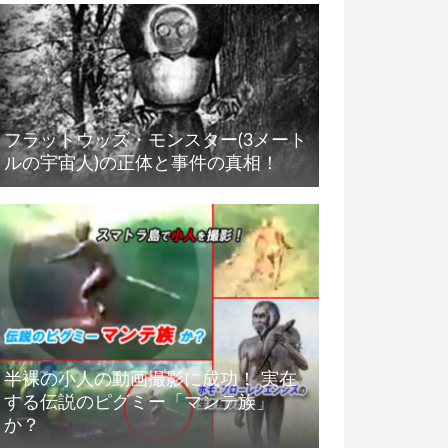
フラットウッズ・モンスター(3メート
ルの宇宙人)の正体と事件の真相！
半裸の小人の動画撮影に成功！ 実在
する伝説のピグミー「マンテ族」
か？