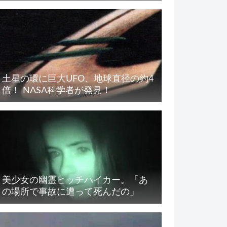
土星の環に巨大UFO、地球直径の約4
倍！ NASA科学者が発見！
美少女の幽霊ヒッチハイカー。「あ
の場所で事故に遭って死んだの」