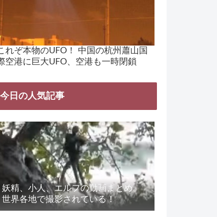
これぞ本物のUFO！ 中国の杭州蕭山国
際空港に巨大UFO、空港も一時閉鎖
今日の人気記事
妖精、小人、エルフの動画まとめ。
世界各地で撮影されている！