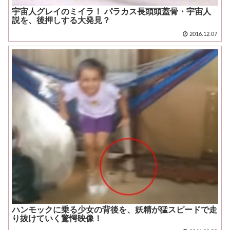
宇宙人グレイのミイラ！ パラカス長頭頭蓋骨・宇宙人
説を、後押しする大発見？
2016.12.07
ハンモックに乗る少女の背後を、妖精が猛スピードで走
り抜けていく驚愕映像！