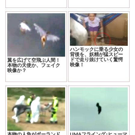
ハンモックに乗る少女の
背後を、妖精が猛スピー
ドで走り抜けていく驚愕
翼を広げて空飛ぶ人間！
映像！
本物の天使か、フェイク
映像か？
本物の人魚がポーランド
UMAフライング･ヒューマ