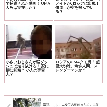
で捕獲された動画！ UMA
ノイドが､ロシアに出現！
人魚は実在した？
修道士が空を飛んでい
る？
小さいおじさんが猛ダッ
ロシアのUMAクモ男！ 超
シュで走り抜ける！ 家に
巨大蜘蛛、蜘蛛人間、ス
棲む妖精？ 小人の宇宙
レンダーマンか？
人？
妖精、小人、エルフの動画まとめ。世界