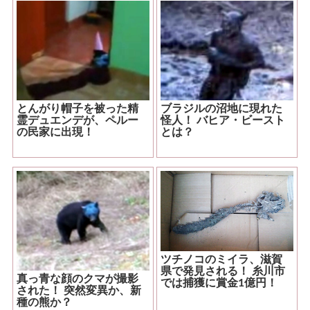
とんがり帽子を被った精
ブラジルの沼地に現れた
霊デュエンデが、ペルー
怪人！ バヒア・ビースト
の民家に出現！
とは？
ツチノコのミイラ、滋賀
県で発見される！ 糸川市
真っ青な顔のクマが撮影
では捕獲に賞金1億円！
された！ 突然変異か、新
種の熊か？