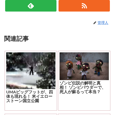
管理人
関連記事
ゾンビ伝説の解明と真
相！ ゾンビパウダーで、
死人が蘇るって本当？
UMAビッグフットが、四
体も現れる！ 米イエロー
ストーン国立公園