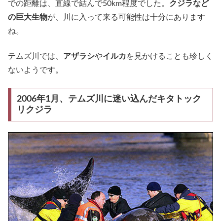
での距離は、直線で結んで50km程度でした。
クジラなど
の巨大生物
が、川に入って来る可能性は十分にあります
ね。
テムズ川では、
アザラシ
や
イルカ
を見かけることも珍しく
ないようです。
2006年1月、テムズ川に迷い込んだキタトック
リクジラ