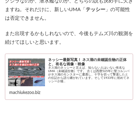
クジラなのか、潜水艦なのか、どちらの説も決め手に欠き
ますね。それだけに、新しいUMA「
テッシー
」の可能性
は否定できません。
また出現するかもしれないので、今後もテムズ川の観測を
続けてほしいと思います。
ネッシー最新写真！ ネス湖の未確認生物の正体
と、有名な画像・映像
ネス湖のネッシーと言えば、知らない人はいない有名な
UMA（未確認生物）です。 古くは西暦565年に聖コルンバ
がネス湖のモンスターに遭遇し、十字を切って撃退したと
の伝記から語り継がれています。そして1933年に初めてネ
ッシーが撮...
machiukezoo.biz