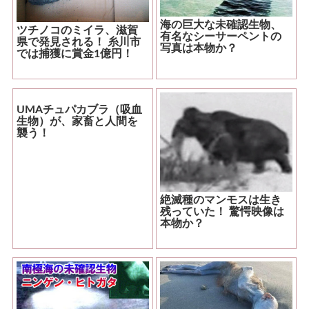
海の巨大な未確認生物、
ツチノコのミイラ、滋賀
有名なシーサーペントの
県で発見される！ 糸川市
写真は本物か？
では捕獲に賞金1億円！
UMAチュパカブラ（吸血
生物）が、家畜と人間を
襲う！
絶滅種のマンモスは生き
残っていた！ 驚愕映像は
本物か？