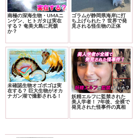
南極の深海生物・UMAニ
ゴラムが静岡県海岸に打
ンゲン、ヒトガタは実在
ち上げられた？ 世界で発
する？ 奄美大島に死骸
見される怪生物の正体
か？
未確認生物オゴポゴは実
在する？ 巨大生物がオカ
ナガン湖で撮影される！
妖精エルフに監禁された
美人学者！ 7年後、全裸で
発見された怪事件の真相