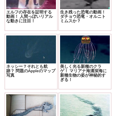
エルフの存在を証明する
生き残った恐竜の動画！
動画！ 人間っぽいリアル
ダチョウ恐竜・オルニト
な動きに注目！
ミムスか？
ネッシー？それとも航
美しく光る新種のクラ
跡？ 問題のAppleのマップ
ゲ！ マリアナ海溝深海に
写真
新種生物の姿が神秘的す
ぎる！