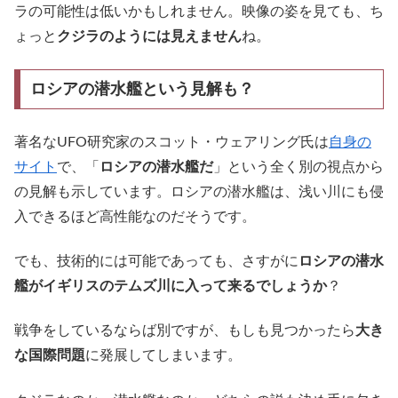
ラの可能性は低いかもしれません。映像の姿を見ても、ち
ょっと
クジラのようには見えません
ね。
ロシアの潜水艦という見解も？
著名なUFO研究家のスコット・ウェアリング氏は
自身の
サイト
で、「
ロシアの潜水艦だ
」という全く別の視点から
の見解も示しています。ロシアの潜水艦は、浅い川にも侵
入できるほど高性能なのだそうです。
でも、技術的には可能であっても、さすがに
ロシアの潜水
艦がイギリスのテムズ川に入って来るでしょうか
？
戦争をしているならば別ですが、もしも見つかったら
大き
な国際問題
に発展してしまいます。