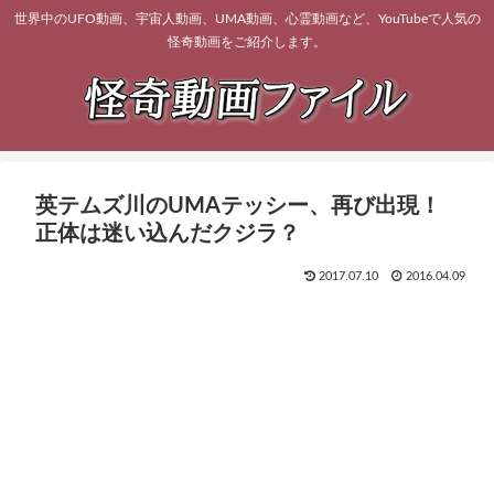
世界中のUFO動画、宇宙人動画、UMA動画、心霊動画など、YouTubeで人気の
怪奇動画をご紹介します。
英テムズ川のUMAテッシー、再び出現！
正体は迷い込んだクジラ？
2017.07.10
2016.04.09