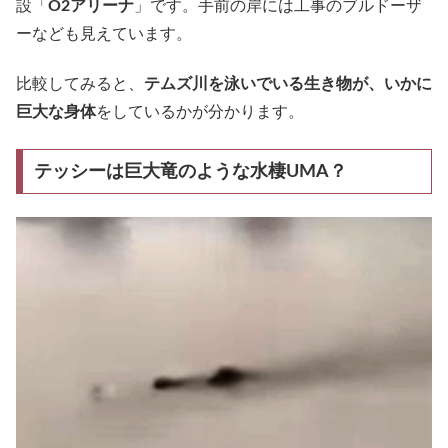
設「
O2アリーナ
」です。手前の岸には工事のブルドーザ
ーなども見えています。
比較してみると、
テムズ川を泳いでいる生き物が、いかに
巨大な身体
をしているかが分かります。
テッシーは巨大竜のような水棲UMA？