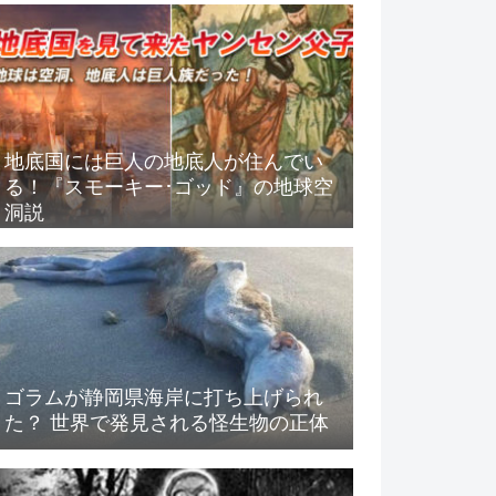
地底国には巨人の地底人が住んでい
る！『スモーキー･ゴッド』の地球空
洞説
ゴラムが静岡県海岸に打ち上げられ
た？ 世界で発見される怪生物の正体