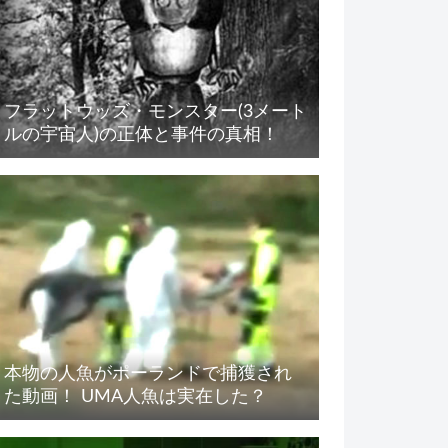
フラットウッズ・モンスター(3メート
ルの宇宙人)の正体と事件の真相！
本物の人魚がポーランドで捕獲され
た動画！ UMA人魚は実在した？