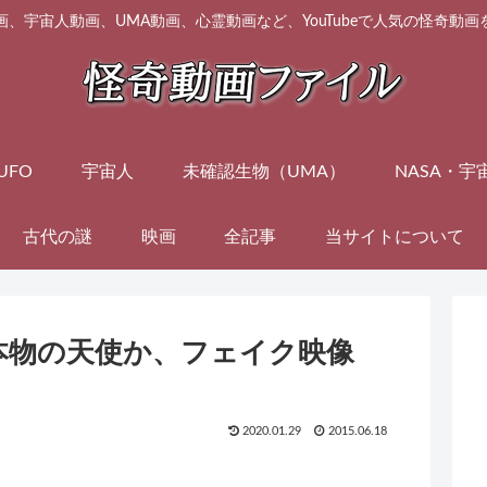
画、宇宙人動画、UMA動画、心霊動画など、YouTubeで人気の怪奇動
UFO
宇宙人
未確認生物（UMA）
NASA・宇
古代の謎
映画
全記事
当サイトについて
本物の天使か、フェイク映像
2020.01.29
2015.06.18